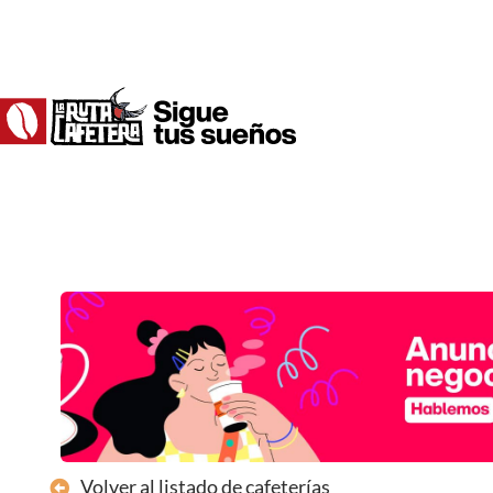
Ir
al
contenido
Volver al listado de cafeterías