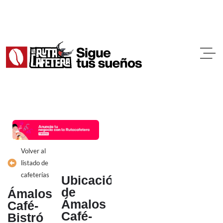
Ir
al
contenido
Volver al
listado de
cafeterías
Ubicación
de
Ámalos
Ámalos
Café-
Café-
Bistró